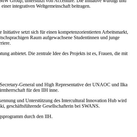
BMW Group, unterstützt von Accenture. Die Initiative würdigt und
d einer integrativen Weltgemeinschaft beitragen.
itiative setzt sich für einen kompetenzorientierten Arbeitsmarkt,
eutschsprachigen Raum aufgewachsene Studentinnen und junge
riere.
ng anbietet. Die zentrale Idee des Projekts ist es, Frauen, die mit
-Secretary-General und High Representative der UNAOC und Ilka
rmherrschaft für den IIH inne.
kennung und Unterstützung des Intercultural Innovation Hub wird
ski, geschäftsführende Gesellschafterin bei SWANS.
ngsprogramm durch den IIH.