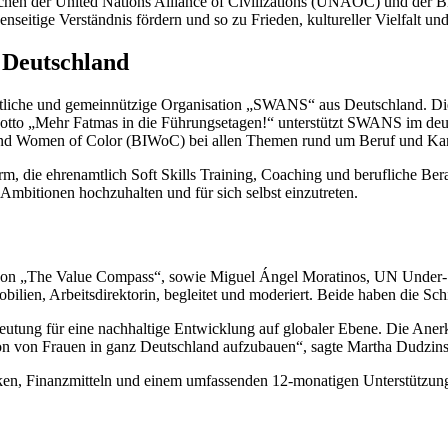
zwischen der United Nations Alliance of Civilizations (UNAOC) und der 
genseitige Verständnis fördern und so zu Frieden, kultureller Vielfalt un
 Deutschland
tliche und gemeinnützige Organisation „SWANS“ aus Deutschland. Die In
 Motto „Mehr Fatmas in die Führungsetagen!“ unterstützt SWANS im d
nd Women of Color (BIWoC) bei allen Themen rund um Beruf und Kar
m, die ehrenamtlich Soft Skills Training, Coaching und berufliche Beratu
e Ambitionen hochzuhalten und für sich selbst einzutreten.
n von „The Value Compass“, sowie Miguel Ángel Moratinos, UN Under
ien, Arbeitsdirektorin, begleitet und moderiert. Beide haben die Schi
utung für eine nachhaltige Entwicklung auf globaler Ebene. Die Aner
tion von Frauen in ganz Deutschland aufzubauen“, sagte Martha Dudzin
rken, Finanzmitteln und einem umfassenden 12-monatigen Unterstützu