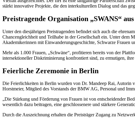
Vielfalt ausgezeichnet. Der IIH ist eine langjährige Partnerschaft 
stärkt innovative Projekte, die den interkulturellen Dialog und das ge
Preistragende Organisation „SWANS“ aus
Unter den diesjährigen Preistragenden befindet sich auch die ehrenam
Chancengleichheit und Teilhabe in der Gesellschaft ein. Unter dem
Akademikerinnen mit Einwanderungsgeschichte, Schwarze Frauen u
Mehr als 1.000 Frauen, „Schwäne“, profitieren bereits von der Plattfor
intersektioneller Diskriminierung konfrontiert sind, zu ermutigen, ihr
Feierliche Zeremonie in Berlin
Die Feierlichkeiten in Berlin wurden von Dr. Mandeep Rai, Autori
Horstmeier, Mitglied des Vorstands der BMW AG, Personal und Immobil
„Die Stärkung und Förderung von Frauen ist von entscheidender Bede
wesentlich dazu beitragen, eine geschlossenere und stärkere Genera
Durch die Auszeichnung erhalten die Preisträger Zugang zu Netzwe