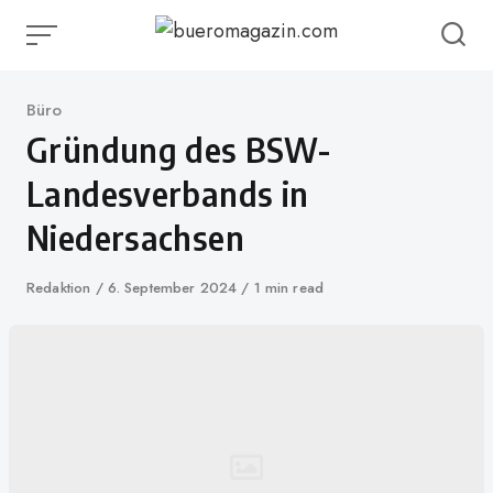
Skip
to
content
Category
Büro
Gründung des BSW-
Landesverbands in
Niedersachsen
Author
Redaktion
Published
6. September 2024
1 min read
on