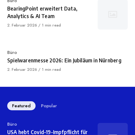
Category
Büro
BearingPoint erweitert Data,
Analytics & AI Team
Published
2. Februar 2026
1 min read
on
Category
Büro
Spielwarenmesse 2026: Ein Jubiläum in Nürnberg
Published
2. Februar 2026
1 min read
on
Featured
Popular
Category
Büro
USA hebt Covid-19-Impfpflicht für