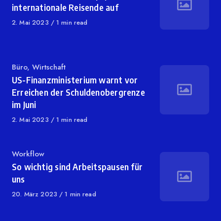
internationale Reisende auf
Published
2. Mai 2023
1 min read
on
Category
Büro
,
Wirtschaft
US-Finanzministerium warnt vor
Erreichen der Schuldenobergrenze
im Juni
Published
2. Mai 2023
1 min read
on
Category
Workflow
So wichtig sind Arbeitspausen für
uns
Published
20. März 2023
1 min read
on