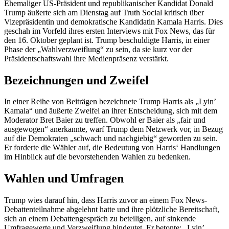
Ehemaliger US-Präsident und republikanischer Kandidat Donald
Trump äußerte sich am Dienstag auf Truth Social kritisch über
Vizepräsidentin und demokratische Kandidatin Kamala Harris. Dies
geschah im Vorfeld ihres ersten Interviews mit Fox News, das für
den 16. Oktober geplant ist. Trump beschuldigte Harris, in einer
Phase der „Wahlverzweiflung“ zu sein, da sie kurz vor der
Präsidentschaftswahl ihre Medienpräsenz verstärkt.
Bezeichnungen und Zweifel
In einer Reihe von Beiträgen bezeichnete Trump Harris als „Lyin’
Kamala“ und äußerte Zweifel an ihrer Entscheidung, sich mit dem
Moderator Bret Baier zu treffen. Obwohl er Baier als „fair und
ausgewogen“ anerkannte, warf Trump dem Netzwerk vor, in Bezug
auf die Demokraten „schwach und nachgiebig“ geworden zu sein.
Er forderte die Wähler auf, die Bedeutung von Harris‘ Handlungen
im Hinblick auf die bevorstehenden Wahlen zu bedenken.
Wahlen und Umfragen
Trump wies darauf hin, dass Harris zuvor an einem Fox News-
Debattenteilnahme abgelehnt hatte und ihre plötzliche Bereitschaft,
sich an einem Debattengespräch zu beteiligen, auf sinkende
Umfragewerte und Verzweiflung hindeutet. Er betonte: „Lyin’