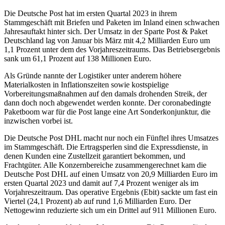
Die Deutsche Post hat im ersten Quartal 2023 in ihrem
Stammgeschäft mit Briefen und Paketen im Inland einen schwachen
Jahresauftakt hinter sich. Der Umsatz in der Sparte Post & Paket
Deutschland lag von Januar bis März mit 4,2 Milliarden Euro um
1,1 Prozent unter dem des Vorjahreszeitraums. Das Betriebsergebnis
sank um 61,1 Prozent auf 138 Millionen Euro.
Als Gründe nannte der Logistiker unter anderem höhere
Materialkosten in Inflationszeiten sowie kostspielige
Vorbereitungsmaßnahmen auf den damals drohenden Streik, der
dann doch noch abgewendet werden konnte. Der coronabedingte
Paketboom war für die Post lange eine Art Sonderkonjunktur, die
inzwischen vorbei ist.
Die Deutsche Post DHL macht nur noch ein Fünftel ihres Umsatzes
im Stammgeschäft. Die Ertragsperlen sind die Expressdienste, in
denen Kunden eine Zustellzeit garantiert bekommen, und
Frachtgüter. Alle Konzernbereiche zusammengerechnet kam die
Deutsche Post DHL auf einen Umsatz von 20,9 Milliarden Euro im
ersten Quartal 2023 und damit auf 7,4 Prozent weniger als im
Vorjahreszeitraum. Das operative Ergebnis (Ebit) sackte um fast ein
Viertel (24,1 Prozent) ab auf rund 1,6 Milliarden Euro. Der
Nettogewinn reduzierte sich um ein Drittel auf 911 Millionen Euro.