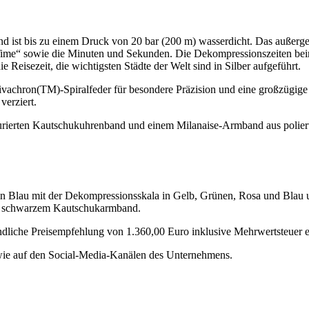
d ist bis zu einem Druck von 20 bar (200 m) wasserdicht. Das außerge
e Time“ sowie die Minuten und Sekunden. Die Dekompressionszeiten be
e Reisezeit, die wichtigsten Städte der Welt sind in Silber aufgeführt.
ivachron(TM)-Spiralfeder für besondere Präzision und eine großzügig
verziert.
kturierten Kautschukuhrenband und einem Milanaise-Armband aus polie
 in Blau mit der Dekompressionsskala in Gelb, Grünen, Rosa und Blau
nd schwarzem Kautschukarmband.
ndliche Preisempfehlung von 1.360,00 Euro inklusive Mehrwertsteuer e
owie auf den Social-Media-Kanälen des Unternehmens.