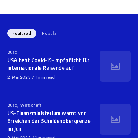
on
Featured
Popular
Category
Büro
USA hebt Covid-19-Impfpflicht für
internationale Reisende auf
Published
2. Mai 2023
1 min read
on
Category
Büro
,
Wirtschaft
US-Finanzministerium warnt vor
Erreichen der Schuldenobergrenze
im Juni
Published
2. Mai 2023
1 min read