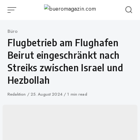
Skip
to
content
Category
Büro
Flugbetrieb am Flughafen
Beirut eingeschränkt nach
Streiks zwischen Israel und
Hezbollah
Author
Redaktion
Published
25. August 2024
1 min read
on