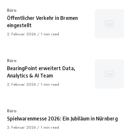
Category
Büro
Öffentlicher Verkehr in Bremen
eingestellt
Published
2. Februar 2026
1 min read
on
Category
Büro
BearingPoint erweitert Data,
Analytics & AI Team
Published
2. Februar 2026
1 min read
on
Category
Büro
Spielwarenmesse 2026: Ein Jubiläum in Nürnberg
Published
2. Februar 2026
1 min read