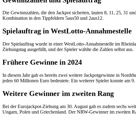
Die Gewinnzahlen, die den Jackpot sicherten, lauten 8, 11, 25, 31 un
Kombination in den Tippfeldern 5aus50 und 2aus12.
Spielauftrag in WestLotto-Annahmestelle
Der Spielauftrag wurde in einer WestLotto-Annahmestelle im Rheinlan
Ziehungstag ausgefüllt, und der Spieler wählte die Zahlen selbst aus.
Frühere Gewinne in 2024
In diesem Jahr gab es bereits zwei weitere Jackpotgewinne in Nordr
jeden 60 Millionen Euro bedeutete. Ein weiterer Spieler konnte am 9.
Weitere Gewinner im zweiten Rang
Bei der Eurojackpot-Ziehung am 30. August gab es zudem sechs weite
Ungarn, Polen und Griechenland. Der NRW-Gewinner im zweiten Ran