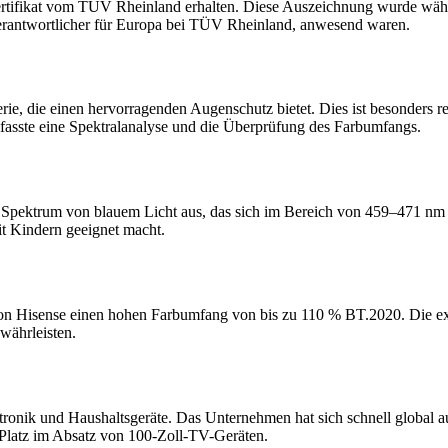
tifikat vom TÜV Rheinland erhalten. Diese Auszeichnung wurde währe
verantwortlicher für Europa bei TÜV Rheinland, anwesend waren.
erie, die einen hervorragenden Augenschutz bietet. Dies ist besonders r
asste eine Spektralanalyse und die Überprüfung des Farbumfangs.
pektrum von blauem Licht aus, das sich im Bereich von 459–471 nm kon
it Kindern geeignet macht.
 von Hisense einen hohen Farbumfang von bis zu 110 % BT.2020. Die ex
währleisten.
ktronik und Haushaltsgeräte. Das Unternehmen hat sich schnell global a
 Platz im Absatz von 100-Zoll-TV-Geräten.