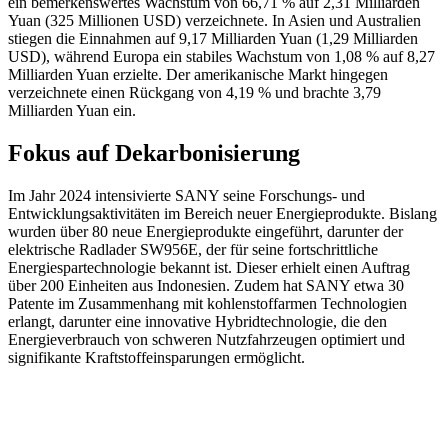
ein bemerkenswertes Wachstum von 66,71 % auf 2,31 Milliarden
Yuan (325 Millionen USD) verzeichnete. In Asien und Australien
stiegen die Einnahmen auf 9,17 Milliarden Yuan (1,29 Milliarden
USD), während Europa ein stabiles Wachstum von 1,08 % auf 8,27
Milliarden Yuan erzielte. Der amerikanische Markt hingegen
verzeichnete einen Rückgang von 4,19 % und brachte 3,79
Milliarden Yuan ein.
Fokus auf Dekarbonisierung
Im Jahr 2024 intensivierte SANY seine Forschungs- und
Entwicklungsaktivitäten im Bereich neuer Energieprodukte. Bislang
wurden über 80 neue Energieprodukte eingeführt, darunter der
elektrische Radlader SW956E, der für seine fortschrittliche
Energiespartechnologie bekannt ist. Dieser erhielt einen Auftrag
über 200 Einheiten aus Indonesien. Zudem hat SANY etwa 30
Patente im Zusammenhang mit kohlenstoffarmen Technologien
erlangt, darunter eine innovative Hybridtechnologie, die den
Energieverbrauch von schweren Nutzfahrzeugen optimiert und
signifikante Kraftstoffeinsparungen ermöglicht.