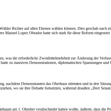
 Wähler Richter auf allen Ebenen wählen können. Dies geschah nach e
s Manuel Lopez Obrador hatte sich stark für diese Reform eingesetzt u
was die erforderliche Zweidrittelmehrheit zur Änderung der Verfassu
m hatte zu massiven Demonstrationen, diplomatischen Spannungen und U
ng, nachdem Demonstranten das Oberhaus stürmten und in den Sitzungss
ziehen, wo sie ihre Debatte fortsetzten, während draußen „Herr Senato
baum am 1. Oktober verabschiedet haben wollte, äußerte, dass die Protes