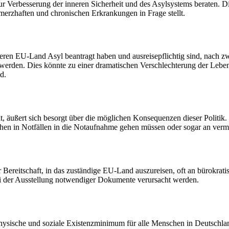
r Verbesserung der inneren Sicherheit und des Asylsystems beraten. D
merzhaften und chronischen Erkrankungen in Frage stellt.
deren EU-Land Asyl beantragt haben und ausreisepflichtig sind, nach zw
 werden. Dies könnte zu einer dramatischen Verschlechterung der Leb
d.
, äußert sich besorgt über die möglichen Konsequenzen dieser Politik. 
hen in Notfällen in die Notaufnahme gehen müssen oder sogar an verm
r Bereitschaft, in das zuständige EU-Land auszureisen, oft an bürokra
i der Ausstellung notwendiger Dokumente verursacht werden.
ische und soziale Existenzminimum für alle Menschen in Deutschland j