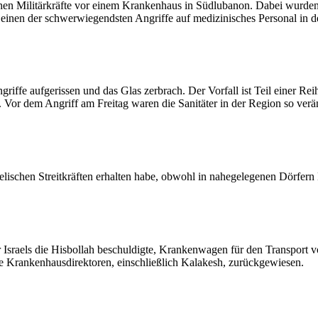
en Militärkräfte vor einem Krankenhaus in Südlubanon. Dabei wurden si
 einen der schwerwiegendsten Angriffe auf medizinisches Personal in d
ffe aufgerissen und das Glas zerbrach. Der Vorfall ist Teil einer Rei
 Vor dem Angriff am Freitag waren die Sanitäter in der Region so verä
elischen Streitkräften erhalten habe, obwohl in nahegelegenen Dörfer
cher Israels die Hisbollah beschuldigte, Krankenwagen für den Transpo
e Krankenhausdirektoren, einschließlich Kalakesh, zurückgewiesen.