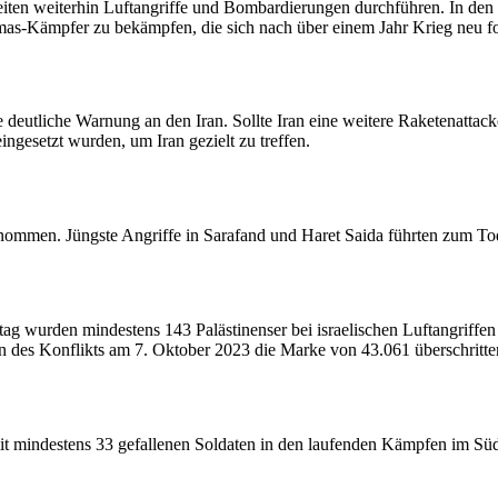
iten weiterhin Luftangriffe und Bombardierungen durchführen. In den le
mas-Kämpfer zu bekämpfen, die sich nach über einem Jahr Krieg neu fo
 deutliche Warnung an den Iran. Sollte Iran eine weitere Raketenattacke 
eingesetzt wurden, um Iran gezielt zu treffen.
nommen. Jüngste Angriffe in Sarafand und Haret Saida führten zum Tod
ag wurden mindestens 143 Palästinenser bei israelischen Luftangriffen
n des Konflikts am 7. Oktober 2023 die Marke von 43.061 überschritt
en, mit mindestens 33 gefallenen Soldaten in den laufenden Kämpfen im S