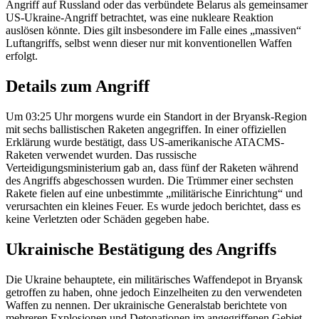
Angriff auf Russland oder das verbündete Belarus als gemeinsamer
US-Ukraine-Angriff betrachtet, was eine nukleare Reaktion
auslösen könnte. Dies gilt insbesondere im Falle eines „massiven“
Luftangriffs, selbst wenn dieser nur mit konventionellen Waffen
erfolgt.
Details zum Angriff
Um 03:25 Uhr morgens wurde ein Standort in der Bryansk-Region
mit sechs ballistischen Raketen angegriffen. In einer offiziellen
Erklärung wurde bestätigt, dass US-amerikanische ATACMS-
Raketen verwendet wurden. Das russische
Verteidigungsministerium gab an, dass fünf der Raketen während
des Angriffs abgeschossen wurden. Die Trümmer einer sechsten
Rakete fielen auf eine unbestimmte „militärische Einrichtung“ und
verursachten ein kleines Feuer. Es wurde jedoch berichtet, dass es
keine Verletzten oder Schäden gegeben habe.
Ukrainische Bestätigung des Angriffs
Die Ukraine behauptete, ein militärisches Waffendepot in Bryansk
getroffen zu haben, ohne jedoch Einzelheiten zu den verwendeten
Waffen zu nennen. Der ukrainische Generalstab berichtete von
mehreren Explosionen und Detonationen im angegriffenen Gebiet