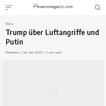
Skip
to
content
Category
Büro
Trump über Luftangriffe und
Putin
Author
Redaktion
Published
26. Mai 2025
1 min read
on