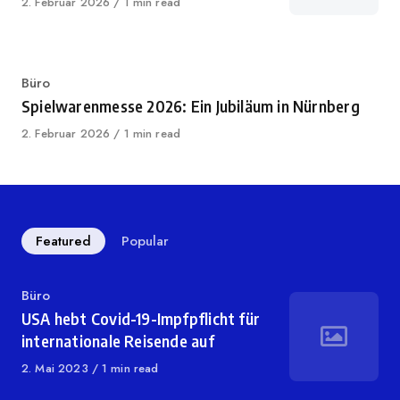
Published
2. Februar 2026
1 min read
on
Category
Büro
Spielwarenmesse 2026: Ein Jubiläum in Nürnberg
Published
2. Februar 2026
1 min read
on
Featured
Popular
Category
Büro
USA hebt Covid-19-Impfpflicht für
internationale Reisende auf
Published
2. Mai 2023
1 min read
on