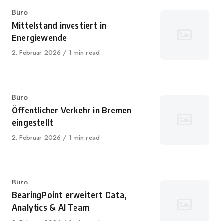
Category
Büro
Mittelstand investiert in
Energiewende
Published
2. Februar 2026
1 min read
on
Category
Büro
Öffentlicher Verkehr in Bremen
eingestellt
Published
2. Februar 2026
1 min read
on
Category
Büro
BearingPoint erweitert Data,
Analytics & AI Team