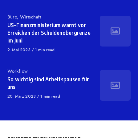
Category
Büro
,
Wirtschaft
US-Finanzministerium warnt vor
Erreichen der Schuldenobergrenze
im Juni
Published
2. Mai 2023
1 min read
on
Category
Workflow
So wichtig sind Arbeitspausen für
uns
Published
20. März 2023
1 min read
on