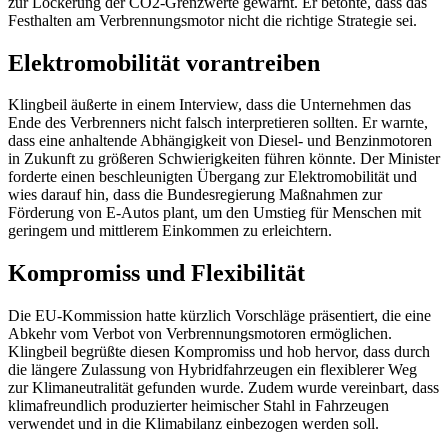
zur Lockerung der CO2-Grenzwerte gewarnt. Er betonte, dass das
Festhalten am Verbrennungsmotor nicht die richtige Strategie sei.
Elektromobilität vorantreiben
Klingbeil äußerte in einem Interview, dass die Unternehmen das
Ende des Verbrenners nicht falsch interpretieren sollten. Er warnte,
dass eine anhaltende Abhängigkeit von Diesel- und Benzinmotoren
in Zukunft zu größeren Schwierigkeiten führen könnte. Der Minister
forderte einen beschleunigten Übergang zur Elektromobilität und
wies darauf hin, dass die Bundesregierung Maßnahmen zur
Förderung von E-Autos plant, um den Umstieg für Menschen mit
geringem und mittlerem Einkommen zu erleichtern.
Kompromiss und Flexibilität
Die EU-Kommission hatte kürzlich Vorschläge präsentiert, die eine
Abkehr vom Verbot von Verbrennungsmotoren ermöglichen.
Klingbeil begrüßte diesen Kompromiss und hob hervor, dass durch
die längere Zulassung von Hybridfahrzeugen ein flexiblerer Weg
zur Klimaneutralität gefunden wurde. Zudem wurde vereinbart, dass
klimafreundlich produzierter heimischer Stahl in Fahrzeugen
verwendet und in die Klimabilanz einbezogen werden soll.