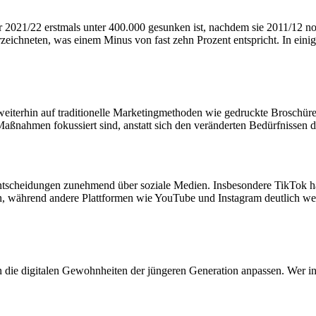
hr 2021/22 erstmals unter 400.000 gesunken ist, nachdem sie 2011/12 no
zeichneten, was einem Minus von fast zehn Prozent entspricht. In e
eiterhin auf traditionelle Marketingmethoden wie gedruckte Broschüre
Maßnahmen fokussiert sind, anstatt sich den veränderten Bedürfnissen 
e Entscheidungen zunehmend über soziale Medien. Insbesondere TikTok hat
zen, während andere Plattformen wie YouTube und Instagram deutlich w
e digitalen Gewohnheiten der jüngeren Generation anpassen. Wer in der