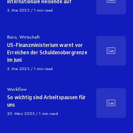
internationale Reisende auf
Published
2. Mai 2023
1 min read
on
Category
Büro
,
Wirtschaft
US-Finanzministerium warnt vor
Erreichen der Schuldenobergrenze
im Juni
Published
2. Mai 2023
1 min read
on
Category
Workflow
So wichtig sind Arbeitspausen für
uns
Published
20. März 2023
1 min read
on