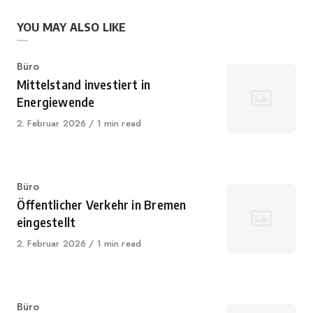
YOU MAY ALSO LIKE
Category
Büro
Mittelstand investiert in
Energiewende
Published
2. Februar 2026
1 min read
on
Category
Büro
Öffentlicher Verkehr in Bremen
eingestellt
Published
2. Februar 2026
1 min read
on
Category
Büro