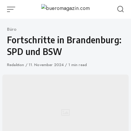
Skip
to
content
Category
Büro
Fortschritte in Brandenburg:
SPD und BSW
Author
Redaktion
Published
11. November 2024
1 min read
on