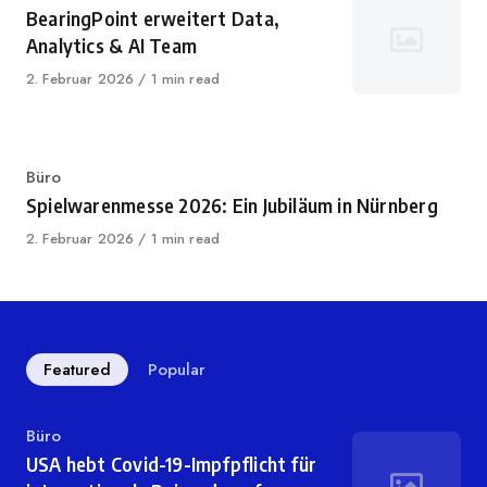
BearingPoint erweitert Data,
Analytics & AI Team
Published
2. Februar 2026
1 min read
on
Category
Büro
Spielwarenmesse 2026: Ein Jubiläum in Nürnberg
Published
2. Februar 2026
1 min read
on
Featured
Popular
Category
Büro
USA hebt Covid-19-Impfpflicht für