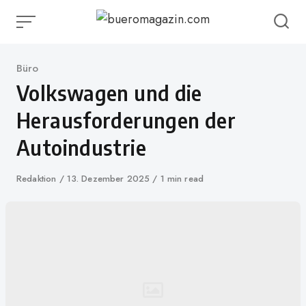
Skip
to
content
Category
Büro
Volkswagen und die
Herausforderungen der
Autoindustrie
Author
Redaktion
Published
13. Dezember 2025
1 min read
on