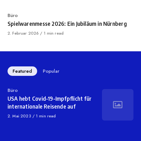
Category
Büro
Spielwarenmesse 2026: Ein Jubiläum in Nürnberg
Published
2. Februar 2026
1 min read
on
Featured
Popular
Category
Büro
USA hebt Covid-19-Impfpflicht für
internationale Reisende auf
Published
2. Mai 2023
1 min read
on