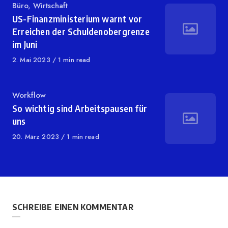
Category
Büro
,
Wirtschaft
US-Finanzministerium warnt vor
Erreichen der Schuldenobergrenze
im Juni
Published
2. Mai 2023
1 min read
on
Category
Workflow
So wichtig sind Arbeitspausen für
uns
Published
20. März 2023
1 min read
on
SCHREIBE EINEN KOMMENTAR