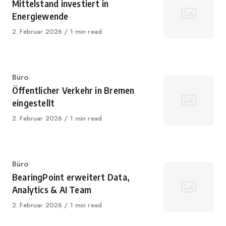
Mittelstand investiert in
Energiewende
Published
2. Februar 2026
1 min read
on
Category
Büro
Öffentlicher Verkehr in Bremen
eingestellt
Published
2. Februar 2026
1 min read
on
Category
Büro
BearingPoint erweitert Data,
Analytics & AI Team
Published
2. Februar 2026
1 min read
on