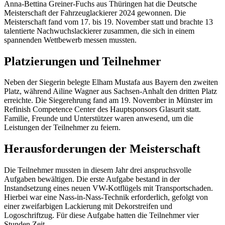
Anna-Bettina Greiner-Fuchs aus Thüringen hat die Deutsche
Meisterschaft der Fahrzeuglackierer 2024 gewonnen. Die
Meisterschaft fand vom 17. bis 19. November statt und brachte 13
talentierte Nachwuchslackierer zusammen, die sich in einem
spannenden Wettbewerb messen mussten.
Platzierungen und Teilnehmer
Neben der Siegerin belegte Elham Mustafa aus Bayern den zweiten
Platz, während Ailine Wagner aus Sachsen-Anhalt den dritten Platz
erreichte. Die Siegerehrung fand am 19. November in Münster im
Refinish Competence Center des Hauptsponsors Glasurit statt.
Familie, Freunde und Unterstützer waren anwesend, um die
Leistungen der Teilnehmer zu feiern.
Herausforderungen der Meisterschaft
Die Teilnehmer mussten in diesem Jahr drei anspruchsvolle
Aufgaben bewältigen. Die erste Aufgabe bestand in der
Instandsetzung eines neuen VW-Kotflügels mit Transportschaden.
Hierbei war eine Nass-in-Nass-Technik erforderlich, gefolgt von
einer zweifarbigen Lackierung mit Dekorstreifen und
Logoschriftzug. Für diese Aufgabe hatten die Teilnehmer vier
Stunden Zeit.