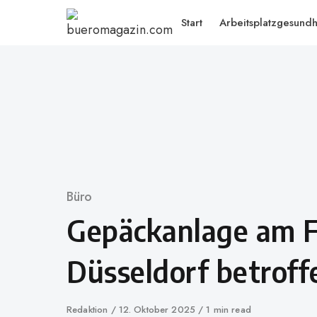
Skip
Start
Arbeitsplatzgesundh
to
content
Category
Büro
Gepäckanlage am 
Düsseldorf betroff
Author
Redaktion
Published
12. Oktober 2025
1 min read