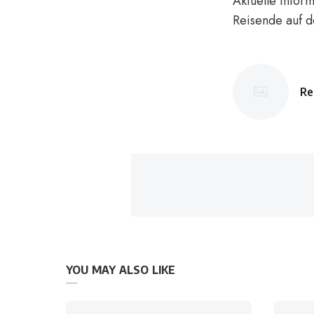
Aktuelle Infor
Reisende auf d
Re
Po
by
YOU MAY ALSO LIKE