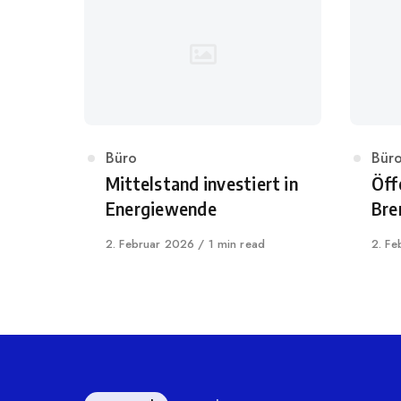
Category
Büro
Cat
Bür
Mittelstand investiert in
Öff
Energiewende
Bre
Published
2. Februar 2026
1 min read
Publi
2. F
on
on