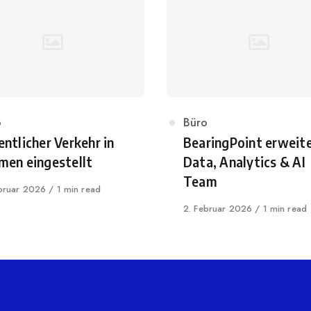
egory
o
Category
Büro
entlicher Verkehr in
BearingPoint erweit
men eingestellt
Data, Analytics & AI
Team
shed
ebruar 2026
1 min read
Published
2. Februar 2026
1 min read
on