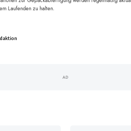
mationen zur Gepäckabfertigung werden regelmäßig aktual
em Laufenden zu halten.
daktion
sted