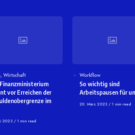
egory
o
,
Wirtschaft
Category
Workflow
Finanzministerium
So wichtig sind
nt vor Erreichen der
Arbeitspausen für u
uldenobergrenze im
Published
20. März 2023
1 min read
on
shed
ai 2023
1 min read