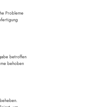
sche Probleme
fertigung
gabe betroffen
leme behoben
u beheben.