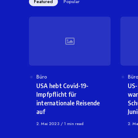
Featured
Popular
Category
Büro
Cat
Bür
USA hebt Covid-19-
US-
Impfpflicht für
war
internationale Reisende
Sch
auf
Juni
Published
2. Mai 2023
1 min read
Publi
2. M
on
on