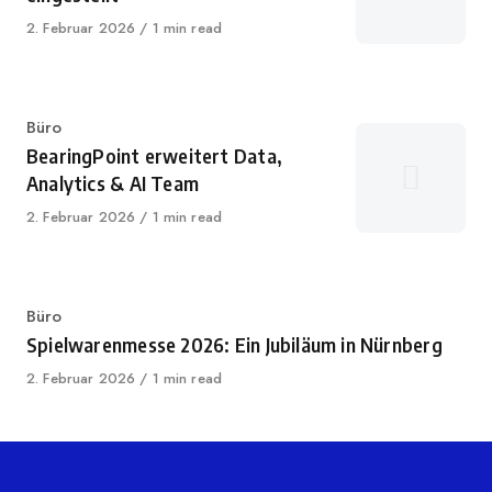
Published
2. Februar 2026
1 min read
on
Category
Büro
BearingPoint erweitert Data,
Analytics & AI Team
Published
2. Februar 2026
1 min read
on
Category
Büro
Spielwarenmesse 2026: Ein Jubiläum in Nürnberg
Published
2. Februar 2026
1 min read
on