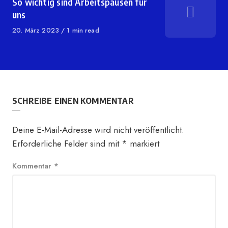
So wichtig sind Arbeitspausen für
uns
Published
20. März 2023
1 min read
on
SCHREIBE EINEN KOMMENTAR
Deine E-Mail-Adresse wird nicht veröffentlicht.
Erforderliche Felder sind mit
*
markiert
Kommentar
*