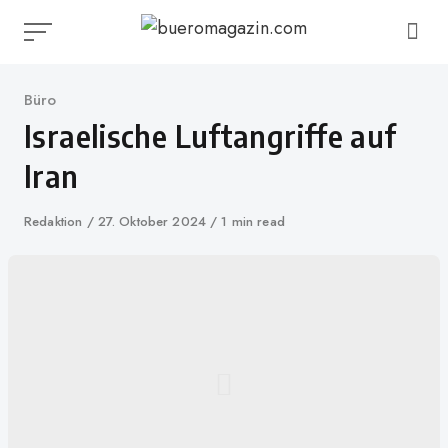
Skip
to
content
Category
Büro
Israelische Luftangriffe auf
Iran
Author
Redaktion
Published
27. Oktober 2024
1 min read
on