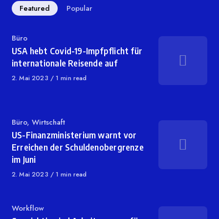
Featured
Popular
Category
Büro
USA hebt Covid-19-Impfpflicht für
internationale Reisende auf
Published
2. Mai 2023
1 min read
on
Category
Büro
,
Wirtschaft
US-Finanzministerium warnt vor
Erreichen der Schuldenobergrenze
im Juni
Published
2. Mai 2023
1 min read
on
Category
Workflow