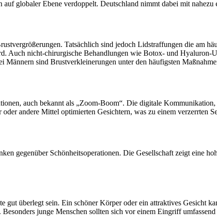
en auf globaler Ebene verdoppelt. Deutschland nimmt dabei mit nahezu ei
rustvergrößerungen. Tatsächlich sind jedoch Lidstraffungen die am häuf
rd. Auch nicht-chirurgische Behandlungen wie Botox- und Hyaluron-Unt
 Bei Männern sind Brustverkleinerungen unter den häufigsten Maßnahme
ionen, auch bekannt als „Zoom-Boom“. Die digitale Kommunikation, i
r oder andere Mittel optimierten Gesichtern, was zu einem verzerrten Se
ken gegenüber Schönheitsoperationen. Die Gesellschaft zeigt eine hoh
e gut überlegt sein. Ein schöner Körper oder ein attraktives Gesicht kan
 Besonders junge Menschen sollten sich vor einem Eingriff umfassend 